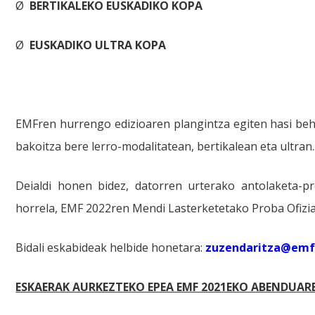
Ø
BERTIKALEKO EUSKADIKO KOPA
Ø
EUSKADIKO ULTRA KOPA
EMFren hurrengo edizioaren plangintza egiten hasi be
bakoitza bere lerro-modalitatean, bertikalean eta ultran.
Deialdi honen bidez, datorren urterako antolaketa-p
horrela, EMF 2022ren Mendi Lasterketetako Proba Ofizia
Bidali eskabideak helbide honetara:
zuzendaritza@emf
ESKAERAK AURKEZTEKO EPEA EMF 2021EKO ABENDUA