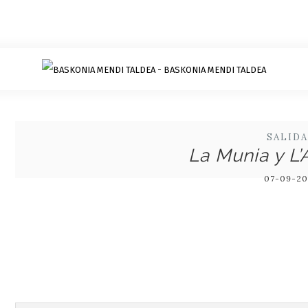
SALID
La Munia y L’A
07-09-20