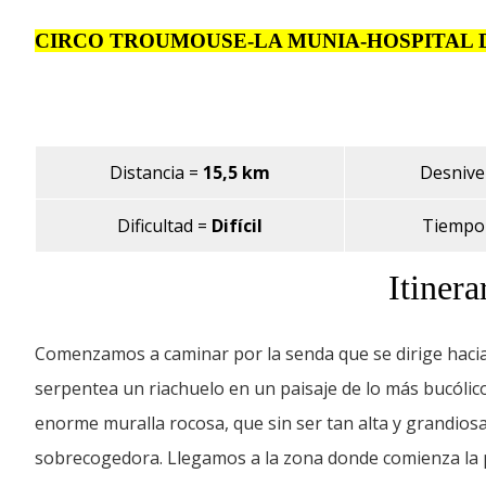
CIRCO TROUMOUSE-LA MUNIA-HOSPITAL 
Distancia =
15,5 km
Desnivel 
Dificultad
=
Difícil
Tiempo 
Itinera
Comenzamos a caminar por la senda que se dirige hacia
serpentea un riachuelo en un paisaje de lo más bucóli
enorme muralla rocosa, que sin ser tan alta y grandios
sobrecogedora. Llegamos a la zona donde comienza la p