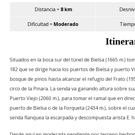
Distancia
=
8 km
Desnivel
Dificultad
=
Moderado
Tiempo 
Itinera
Situados en la boca sur del túnel de Bielsa (1665 m.) t
182 que se dirige hacia los puertos de Bielsa y puerto V
bosque de pinos hasta alcanzar el refugio del Frato (19
circo de la Pinara. La senda va ganando altura sobre sua
Puerto Viejo (2060 m.), para tomar el ramal que en dire
puerto de Bielsa o de la Forqueta (2434 m.), sobre el cu
senda flanquea la escarpada y descompuesta arista E. ha
Desde aquí en moderada pendiente por terreno herboso