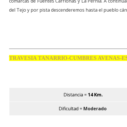
comarcas de Fuentes Carrionas y La Pernía. A continuac
del Tejo y por pista descenderemos hasta el pueblo cánt
TRAVESIA TANARRIO-CUMBRES AVENAS-E
Distancia
=
14 Km.
Dificultad =
Moderado