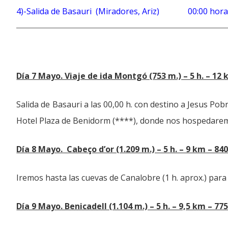
4)-Salida de Basauri (Miradores, Ariz) 00:00 hora
Día 7 Mayo. Viaje de ida Montgó (753 m.) – 5 h. – 12 
Salida de Basauri a las 00,00 h. con destino a Jesus P
Hotel Plaza de Benidorm (****), donde nos hospedare
Día 8 Mayo. Cabeço d’or (1.209 m.) – 5 h. – 9 km – 84
Iremos hasta las cuevas de Canalobre (1 h. aprox.) para
Día 9 Mayo. Benicadell (1.104 m.) – 5 h. – 9,5 km – 77