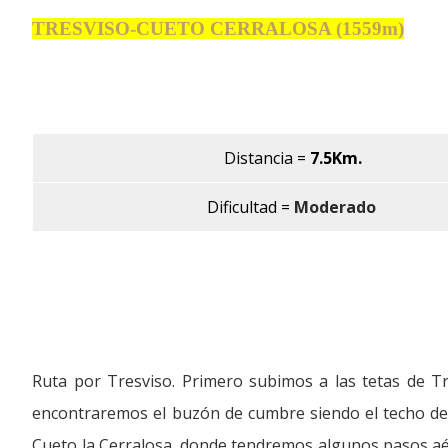
TRESVISO-CUETO CERRALOSA (1559m)
Distancia
=
7.5Km.
Dificultad =
Moderado
Ruta por Tresviso. Primero subimos a las tetas de Tr
encontraremos el buzón de cumbre siendo el techo del 
Cueto la Cerralosa, donde tendremos algunos pasos aér