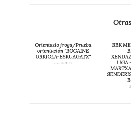
Otras
Orientazio froga/Prueba
BBK ME
orientación "ROGAINE
B
URKIOLA-ESKUAGATX"
XENDAZ
LIGA 
28-10-2023
MARTXAK
SENDERIS
B