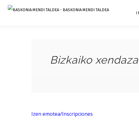
I
Bizkaiko xendazal
Izen emotea/Inscripciones