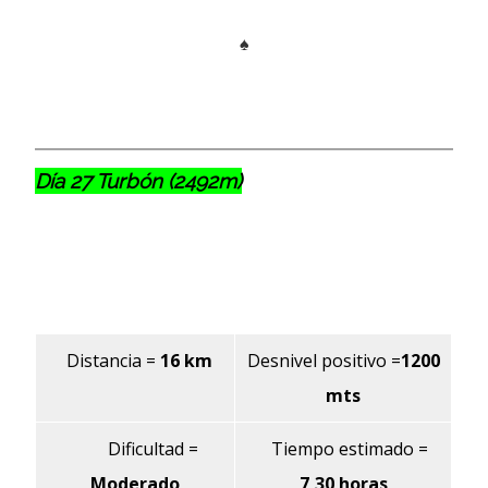
♠
Día 27 Turbón (2492m)
Distancia
=
16 km
Desnivel positivo =
1200
mts
Dificultad
=
Tiempo estimado
=
Moderado
7,30 horas